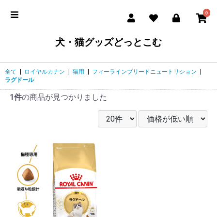
0
犬・猫グッズどっとこむ
全て
|
ロイヤルカナン
|
猫用
|
フィーラインブリードニュートリション
|
ラグドール
1件
の商品が見つかりました