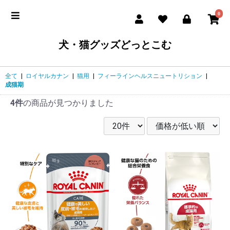
0
犬・猫グッズどっとこむ
全て
|
ロイヤルカナン
|
猫用
|
フィーラインヘルスニュートリション
|
成猫期
4件
の商品が見つかりました