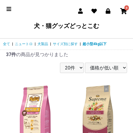
0
犬・猫グッズどっとこむ
全て
|
ニュートロ
|
犬製品
|
サイズ別に探す
|
超小型4kg以下
37件
の商品が見つかりました