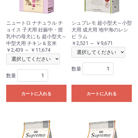
ニュートロ ナチュラル チ
シュプレモ 超小型犬～小型
ョイス 子犬用 妊娠中・授
犬用 成犬用 地中海のレシ
乳中の母犬にも 超小型犬～
ピ ラム
中型犬用 チキン＆玄米
￥2,521 ～ ￥9,671
￥2,439 ～ ￥11,674
数量
数量
カートに入れる
カートに入れる