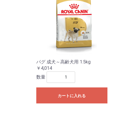
パグ 成犬～高齢犬用 1.5kg
￥4,014
数量
カートに入れる