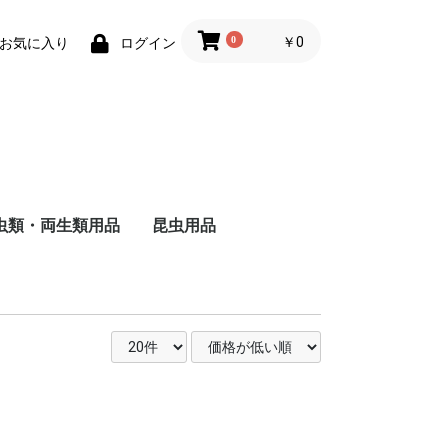
0
￥0
お気に入り
ログイン
虫類・両生類用品
昆虫用品
ザ
ャ
ド
ー
バ
る
し
る
い
ヘ
ォ
ー
・
用
被
る
い
維
用
成
る
猫
猫
の主食
食
のおやつ
用トイレ砂
用床材・巣材
用ケージ・ケー
小物類
巣・ハウス
ード
品
子犬用
成犬用
シニア犬用
フィルター・ろか材
フード
用品
去