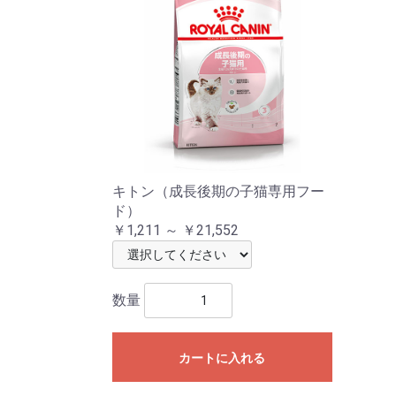
キトン（成長後期の子猫専用フー
ド）
￥1,211 ～ ￥21,552
数量
カートに入れる