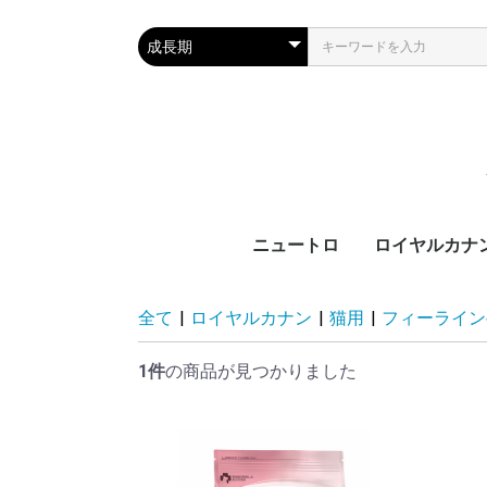
ニュートロ
ロイヤルカナ
犬製品
猫製品
犬用
猫用
ブ
カ
サ
ラ
機
ブ
カ
ラ
機
全て
|
ロイヤルカナン
|
猫用
|
フィーライン
齢
齢
1件
の商品が見つかりました