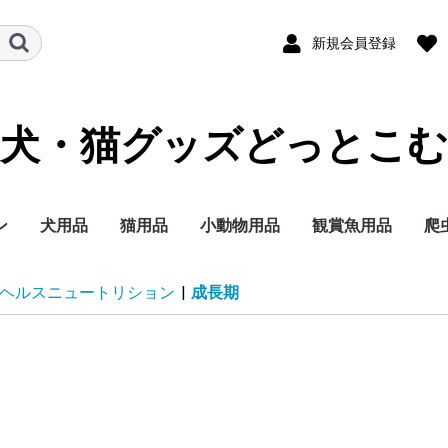
新規会員登録
犬・猫グッズどっとこむ
ン
犬用品
猫用品
小動物用品
観賞魚用品
爬
ランド
テゴリー
イズ別に探す
イフステージ（年
能で選ぶ
ランド
テゴリー
イフステージ（年
能で選ぶ
ドライフード
ウェットフード
ミルク
おやつ
サプリメント
トイレ用品
ペットシーツ
オムツ
サークル・ゲート
ケア・お手入れ用品
しつけ
消臭・除菌
ブリードヘルスニュー
ブリードヘルスニュー
サイズヘルスニュート
ケーナインケアニュー
ケーナインヘルスニュ
ライフステージ（年
フィーラインブリード
フィーラインケアニュ
フィーラインヘルスニ
フィーラインヘルスニ
フィーラインケアニュ
ドライフード
ウェットフード
おやつ
ミルク
サプリメント
トイレ用品
猫砂
おもちゃ
ケア・お手入れ用品
しつけ
消臭・除菌
ナチュラルチョイス
シュプレモ
ワイルドレシピ
グリニーズ
ドライフード
ウェットフード
おやつ
超小型4kg以下
小型犬4~10kg
中型犬10~25kg
大型犬25kg以上
子犬 生後8か月まで
成犬 生後9か月から6
シニア犬 7歳以上
エイジングケアをした
歯の健康を保ちたい
穀物フリーでおなかに
食事の好き嫌いが激し
食物アレルギーが気に
肥満傾向なので減量し
避妊・去勢した愛犬に
ナチュラルチョイス
ワイルドレシピ
デイリーディッシュ
グリニーズ
ドライフード
ウェットフード
おやつ
子猫用
成猫用
シニア猫用
エイジングケアをした
穀物フリーでお腹にや
歯の健康を保ちたい
食事の好き嫌いが激し
尿路の健康を配慮した
肥満傾向なので減量し
避妊・去勢した愛猫に
皮膚・被毛ケア
毛玉をよく吐く
フード
用品
セレクトバランス
プロフェッショナルバ
子犬用
成犬用
シニア犬用
成犬用
シャンプー・リンス
チワワ
ダックスフンド
プードル
柴犬
ミニチュアシュナウ
ヨークシャーテリア
シーズー
ポメラニアン
キャバリアキングチ
マルチーズ
パグ
フレンチブルドッグ
ジャーマンシェパー
ゴールデンレトリバ
ラブラドールレトリ
チワワ
ダックスフンド
プードル
超小型犬 4㎏以下
小型犬 1～10kg
中型犬 11～25kg
大型犬 26kg以上
食事にこだわりがあ
適正体重の維持が難
皮膚が敏感な犬用
肥満気味の犬用
胃腸が敏感な犬用
歯垢・歯石が気にな
健康な尿を維持した
授乳期&離乳期
小型犬
子犬
成犬
シニア犬
アメリカンショート
ノルウェージャンフ
ブリティッシュショ
ラグドール
ペルシャ・チンチラ
メインクーン
シャム
毛玉が気になる成猫
肥満気味の成猫用
健康で美しい皮膚・
歯垢・歯石が気にな
健康な尿を維持した
健康なおなか・便を
おねだりの多い成猫
授乳期&離乳期
成長期
成猫期
室内で生活する猫用
食が細くやせ気味の
食事にこだわりがあ
適度に運動をする成
避妊・去勢している
高齢期
老齢期
授乳期&離乳期
成長期
成猫期
中高齢期
高齢期
フード
用品
セレクトバランス
Catit
ウェルネス
リブクリア
小動物
鳥の主
小動物
小動物
小動物
小動物
小鳥用
小鳥用
フ
用
ヘルスニュートリション
|
成長期
）
）
トリション
トリションウェット
リション
トリション
ートリションウェット
齢）
ニュートリション
ートリション
ュートリション
ュートリションウェッ
ートリションウェット
歳まで
い
やさしい
い
なる
たい
配慮したい
い
さしい
い
い
たい
配慮したい
ランス
ー
ールズ
ー
犬用
く食用旺盛、避妊・
犬用
犬用
アー
レストキャット
トヘアー
ヒマラヤン
毛を保ちたい成猫用
成猫用
成猫用
持したい
猫用
成猫用
用
用
ス
ト
勢で太りやすい犬用