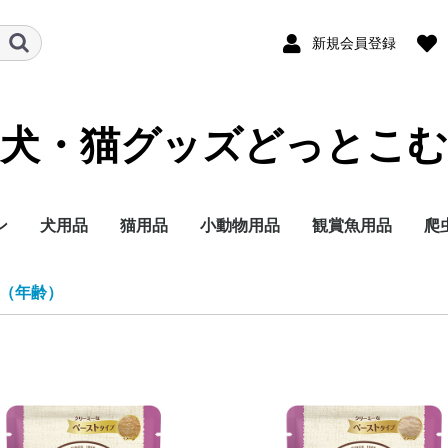
新規会員登録
犬・猫グッズどっとこむ
ン
犬用品
猫用品
小動物用品
観賞魚用品
爬
ランド
テゴリー
イズ別に探す
イフステージ（年
能で選ぶ
ランド
テゴリー
イフステージ（年
能で選ぶ
ドライフード
ウェットフード
ミルク
おやつ
サプリメント
トイレ用品
ペットシーツ
オムツ
サークル・ゲート
ケア・お手入れ用品
しつけ
消臭・除菌
ブリードヘルスニュー
ブリードヘルスニュー
サイズヘルスニュート
ケーナインケアニュー
ケーナインヘルスニュ
ライフステージ（年
フィーラインブリード
フィーラインケアニュ
フィーラインヘルスニ
フィーラインヘルスニ
フィーラインケアニュ
ドライフード
ウェットフード
おやつ
ミルク
サプリメント
トイレ用品
猫砂
おもちゃ
ケア・お手入れ用品
しつけ
消臭・除菌
ナチュラルチョイス
シュプレモ
ワイルドレシピ
グリニーズ
ドライフード
ウェットフード
おやつ
超小型4kg以下
小型犬4~10kg
中型犬10~25kg
大型犬25kg以上
子犬 生後8か月まで
成犬 生後9か月から6
シニア犬 7歳以上
エイジングケアをした
歯の健康を保ちたい
穀物フリーでおなかに
食事の好き嫌いが激し
食物アレルギーが気に
肥満傾向なので減量し
避妊・去勢した愛犬に
ナチュラルチョイス
ワイルドレシピ
デイリーディッシュ
グリニーズ
ドライフード
ウェットフード
おやつ
子猫用
成猫用
シニア猫用
エイジングケアをした
穀物フリーでお腹にや
歯の健康を保ちたい
食事の好き嫌いが激し
尿路の健康を配慮した
肥満傾向なので減量し
避妊・去勢した愛猫に
皮膚・被毛ケア
毛玉をよく吐く
フード
用品
セレクトバランス
プロフェッショナルバ
子犬用
成犬用
シニア犬用
成犬用
シャンプー・リンス
チワワ
ダックスフンド
プードル
柴犬
ミニチュアシュナウ
ヨークシャーテリア
シーズー
ポメラニアン
キャバリアキングチ
マルチーズ
パグ
フレンチブルドッグ
ジャーマンシェパー
ゴールデンレトリバ
ラブラドールレトリ
チワワ
ダックスフンド
プードル
超小型犬 4㎏以下
小型犬 1～10kg
中型犬 11～25kg
大型犬 26kg以上
食事にこだわりがあ
適正体重の維持が難
皮膚が敏感な犬用
肥満気味の犬用
胃腸が敏感な犬用
歯垢・歯石が気にな
健康な尿を維持した
授乳期&離乳期
小型犬
子犬
成犬
シニア犬
アメリカンショート
ノルウェージャンフ
ブリティッシュショ
ラグドール
ペルシャ・チンチラ
メインクーン
シャム
毛玉が気になる成猫
肥満気味の成猫用
健康で美しい皮膚・
歯垢・歯石が気にな
健康な尿を維持した
健康なおなか・便を
おねだりの多い成猫
授乳期&離乳期
成長期
成猫期
室内で生活する猫用
食が細くやせ気味の
食事にこだわりがあ
適度に運動をする成
避妊・去勢している
高齢期
老齢期
授乳期&離乳期
成長期
成猫期
中高齢期
高齢期
フード
用品
セレクトバランス
Catit
ウェルネス
リブクリア
小動物
鳥の主
小動物
小動物
小動物
小動物
小鳥用
小鳥用
フ
用
（年齢）
）
）
トリション
トリションウェット
リション
トリション
ートリションウェット
齢）
ニュートリション
ートリション
ュートリション
ュートリションウェッ
ートリションウェット
歳まで
い
やさしい
い
なる
たい
配慮したい
い
さしい
い
い
たい
配慮したい
ランス
ー
ールズ
ー
犬用
く食用旺盛、避妊・
犬用
犬用
アー
レストキャット
トヘアー
ヒマラヤン
毛を保ちたい成猫用
成猫用
成猫用
持したい
猫用
成猫用
用
用
ス
ト
勢で太りやすい犬用