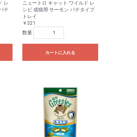
ド レ
ニュートロ キャット ワイルド レ
 パテ
シピ 成猫用 サーモン パテタイプ
トレイ
￥321
数量
カートに入れる