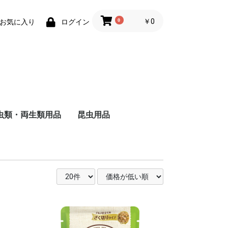
0
￥0
お気に入り
ログイン
虫類・両生類用品
昆虫用品
ザ
ャ
ド
ー
バ
る
し
る
い
ヘ
ォ
ー
・
用
被
る
い
維
用
成
る
猫
猫
の主食
食
のおやつ
用トイレ砂
用床材・巣材
用ケージ・ケー
小物類
巣・ハウス
ード
品
子犬用
成犬用
シニア犬用
フィルター・ろか材
フード
用品
去