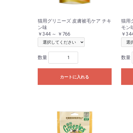
猫用グリニーズ 皮膚被毛ケア チキ
猫用
ン味
モン
￥344 ～ ￥766
￥344
数量
数量
カートに入れる