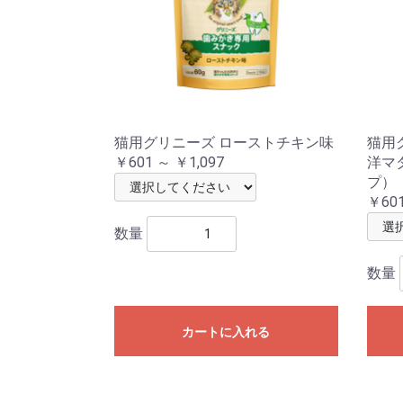
猫用グリニーズ ローストチキン味
猫用
￥601 ～ ￥1,097
洋マ
プ）
￥601
数量
数量
カートに入れる