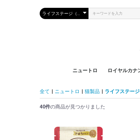
ニュートロ
ロイヤルカナ
犬製品
猫製品
犬用
猫用
ブ
カ
サ
ラ
機
ブ
カ
ラ
機
全て
|
ニュートロ
|
猫製品
|
ライフステージ
齢
齢
40件
の商品が見つかりました