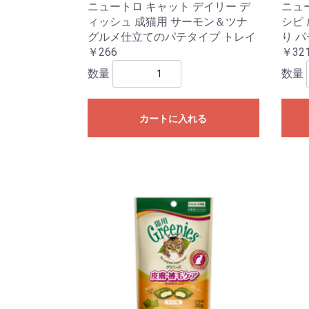
ニュートロ キャット デイリー デ
ニュ
ィッシュ 成猫用 サーモン＆ツナ
シピ
グルメ仕立てのパテタイプ トレイ
り 
￥266
￥32
数量
数量
カートに入れる