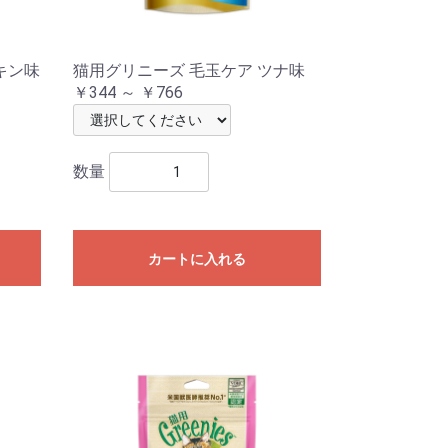
キン味
猫用グリニーズ 毛玉ケア ツナ味
￥344 ～ ￥766
数量
カートに入れる