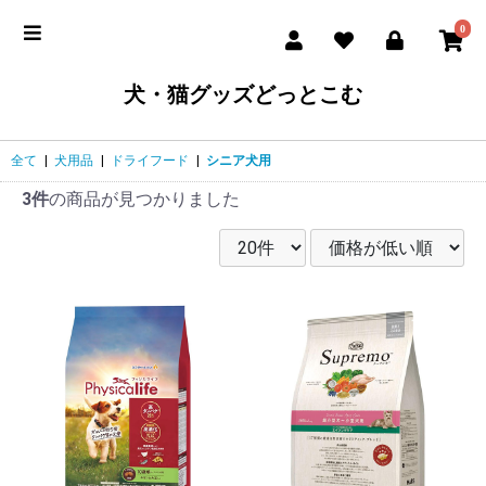
0
犬・猫グッズどっとこむ
全て
|
犬用品
|
ドライフード
|
シニア犬用
3件
の商品が見つかりました