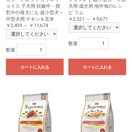
ョイス 子犬用 妊娠中・授
犬用 成犬用 地中海のレシ
乳中の母犬にも 超小型犬～
ピ ラム
中型犬用 チキン＆玄米
￥2,521 ～ ￥9,671
￥2,439 ～ ￥11,674
数量
数量
カートに入れる
カートに入れる