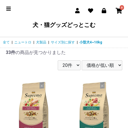
0
犬・猫グッズどっとこむ
全て
|
ニュートロ
|
犬製品
|
サイズ別に探す
|
小型犬4~10kg
33件
の商品が見つかりました