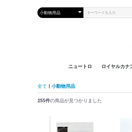
ニュートロ
ロイヤルカナ
犬製品
猫製品
犬用
猫用
ブ
カ
サ
ラ
機
ブ
カ
ラ
機
全て
|
小動物用品
齢
齢
255件
の商品が見つかりました