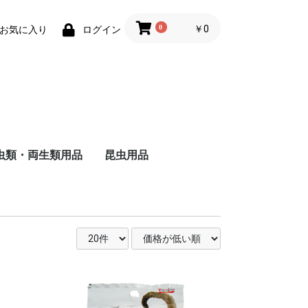
0
￥0
お気に入り
ログイン
虫類・両生類用品
昆虫用品
ザ
ャ
ド
ー
バ
る
し
る
い
ヘ
ォ
ー
・
用
被
る
い
維
用
成
る
猫
猫
の主食
食
のおやつ
用トイレ砂
用床材・巣材
用ケージ・ケー
小物類
巣・ハウス
ード
品
子犬用
成犬用
シニア犬用
フィルター・ろか材
フード
用品
去