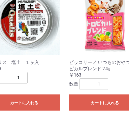
リス 塩土 １ヶ入
ピッコリーノ いつものおやつ
0
ピカルブレンド 24g
￥163
数量
カートに入れる
カートに入れる