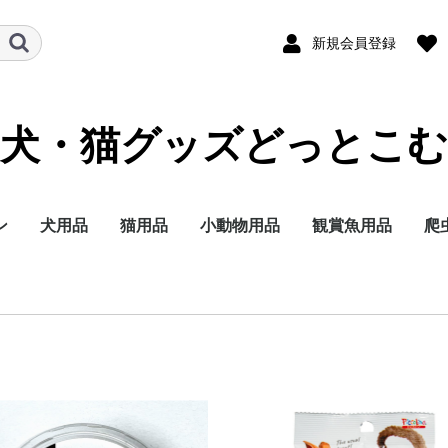
新規会員登録
犬・猫グッズどっとこむ
ン
犬用品
猫用品
小動物用品
観賞魚用品
爬
ランド
テゴリー
イズ別に探す
イフステージ（年
能で選ぶ
ランド
テゴリー
イフステージ（年
能で選ぶ
ドライフード
ウェットフード
ミルク
おやつ
サプリメント
トイレ用品
ペットシーツ
オムツ
サークル・ゲート
ケア・お手入れ用品
しつけ
消臭・除菌
ブリードヘルスニュー
ブリードヘルスニュー
サイズヘルスニュート
ケーナインケアニュー
ケーナインヘルスニュ
ライフステージ（年
フィーラインブリード
フィーラインケアニュ
フィーラインヘルスニ
フィーラインヘルスニ
フィーラインケアニュ
ドライフード
ウェットフード
おやつ
ミルク
サプリメント
トイレ用品
猫砂
おもちゃ
ケア・お手入れ用品
しつけ
消臭・除菌
ナチュラルチョイス
シュプレモ
ワイルドレシピ
グリニーズ
ドライフード
ウェットフード
おやつ
超小型4kg以下
小型犬4~10kg
中型犬10~25kg
大型犬25kg以上
子犬 生後8か月まで
成犬 生後9か月から6
シニア犬 7歳以上
エイジングケアをした
歯の健康を保ちたい
穀物フリーでおなかに
食事の好き嫌いが激し
食物アレルギーが気に
肥満傾向なので減量し
避妊・去勢した愛犬に
ナチュラルチョイス
ワイルドレシピ
デイリーディッシュ
グリニーズ
ドライフード
ウェットフード
おやつ
子猫用
成猫用
シニア猫用
エイジングケアをした
穀物フリーでお腹にや
歯の健康を保ちたい
食事の好き嫌いが激し
尿路の健康を配慮した
肥満傾向なので減量し
避妊・去勢した愛猫に
皮膚・被毛ケア
毛玉をよく吐く
フード
用品
セレクトバランス
プロフェッショナルバ
子犬用
成犬用
シニア犬用
成犬用
シャンプー・リンス
チワワ
ダックスフンド
プードル
柴犬
ミニチュアシュナウ
ヨークシャーテリア
シーズー
ポメラニアン
キャバリアキングチ
マルチーズ
パグ
フレンチブルドッグ
ジャーマンシェパー
ゴールデンレトリバ
ラブラドールレトリ
チワワ
ダックスフンド
プードル
超小型犬 4㎏以下
小型犬 1～10kg
中型犬 11～25kg
大型犬 26kg以上
食事にこだわりがあ
適正体重の維持が難
皮膚が敏感な犬用
肥満気味の犬用
胃腸が敏感な犬用
歯垢・歯石が気にな
健康な尿を維持した
授乳期&離乳期
小型犬
子犬
成犬
シニア犬
アメリカンショート
ノルウェージャンフ
ブリティッシュショ
ラグドール
ペルシャ・チンチラ
メインクーン
シャム
毛玉が気になる成猫
肥満気味の成猫用
健康で美しい皮膚・
歯垢・歯石が気にな
健康な尿を維持した
健康なおなか・便を
おねだりの多い成猫
授乳期&離乳期
成長期
成猫期
室内で生活する猫用
食が細くやせ気味の
食事にこだわりがあ
適度に運動をする成
避妊・去勢している
高齢期
老齢期
授乳期&離乳期
成長期
成猫期
中高齢期
高齢期
フード
用品
セレクトバランス
Catit
ウェルネス
リブクリア
小動物
鳥の主
小動物
小動物
小動物
小動物
小鳥用
小鳥用
フ
用
）
）
トリション
トリションウェット
リション
トリション
ートリションウェット
齢）
ニュートリション
ートリション
ュートリション
ュートリションウェッ
ートリションウェット
歳まで
い
やさしい
い
なる
たい
配慮したい
い
さしい
い
い
たい
配慮したい
ランス
ー
ールズ
ー
犬用
く食用旺盛、避妊・
犬用
犬用
アー
レストキャット
トヘアー
ヒマラヤン
毛を保ちたい成猫用
成猫用
成猫用
持したい
猫用
成猫用
用
用
ス
ト
勢で太りやすい犬用