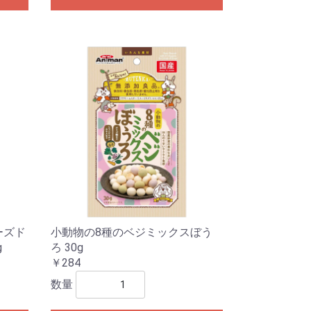
ーズド
小動物の8種のベジミックスぼう
g
ろ 30g
￥284
数量