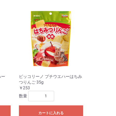
ハー
ピッコリーノ プチウエハーはちみ
つりんご 35g
￥253
数量
カートに入れる