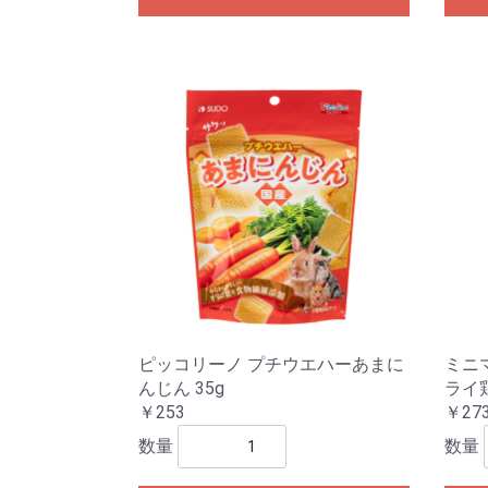
ピッコリーノ プチウエハーあまに
ミニ
んじん 35g
ライ鶏
￥253
￥27
数量
数量