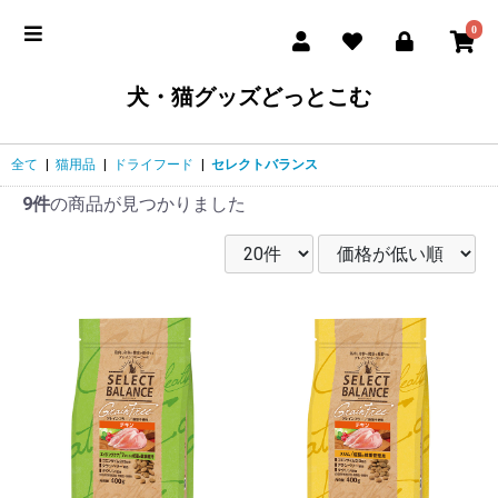
0
犬・猫グッズどっとこむ
全て
|
猫用品
|
ドライフード
|
セレクトバランス
9件
の商品が見つかりました