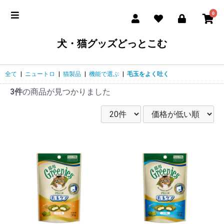
0
犬・猫グッズどっとこむ
全て
|
ニュートロ
|
猫製品
|
機能で選ぶ
|
毛玉をよく吐く
3件
の商品が見つかりました