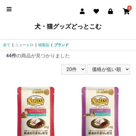
0
犬・猫グッズどっとこむ
全て
|
ニュートロ
|
猫製品
|
ブランド
44件
の商品が見つかりました