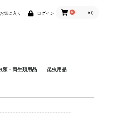
0
￥0
お気に入り
ログイン
虫類・両生類用品
昆虫用品
ザ
ャ
ド
ー
バ
る
し
る
い
ヘ
ォ
ー
・
用
被
る
い
維
用
成
る
猫
猫
の主食
食
のおやつ
用トイレ砂
用床材・巣材
用ケージ・ケー
小物類
巣・ハウス
ード
品
子犬用
成犬用
シニア犬用
フィルター・ろか材
フード
用品
去