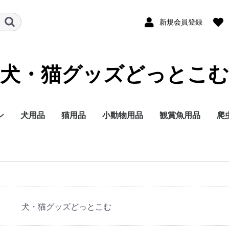
新規会員登録
犬・猫グッズどっとこむ
ン
犬用品
猫用品
小動物用品
観賞魚用品
爬
ランド
テゴリー
イズ別に探す
イフステージ（年
能で選ぶ
ランド
テゴリー
イフステージ（年
能で選ぶ
ドライフード
ウェットフード
ミルク
おやつ
サプリメント
トイレ用品
ペットシーツ
オムツ
サークル・ゲート
ケア・お手入れ用品
しつけ
消臭・除菌
ブリードヘルスニュー
ブリードヘルスニュー
サイズヘルスニュート
ケーナインケアニュー
ケーナインヘルスニュ
ライフステージ（年
フィーラインブリード
フィーラインケアニュ
フィーラインヘルスニ
フィーラインヘルスニ
フィーラインケアニュ
ドライフード
ウェットフード
おやつ
ミルク
サプリメント
トイレ用品
猫砂
おもちゃ
ケア・お手入れ用品
しつけ
消臭・除菌
ナチュラルチョイス
シュプレモ
ワイルドレシピ
グリニーズ
ドライフード
ウェットフード
おやつ
超小型4kg以下
小型犬4~10kg
中型犬10~25kg
大型犬25kg以上
子犬 生後8か月まで
成犬 生後9か月から6
シニア犬 7歳以上
エイジングケアをした
歯の健康を保ちたい
穀物フリーでおなかに
食事の好き嫌いが激し
食物アレルギーが気に
肥満傾向なので減量し
避妊・去勢した愛犬に
ナチュラルチョイス
ワイルドレシピ
デイリーディッシュ
グリニーズ
ドライフード
ウェットフード
おやつ
子猫用
成猫用
シニア猫用
エイジングケアをした
穀物フリーでお腹にや
歯の健康を保ちたい
食事の好き嫌いが激し
尿路の健康を配慮した
肥満傾向なので減量し
避妊・去勢した愛猫に
皮膚・被毛ケア
毛玉をよく吐く
フード
用品
セレクトバランス
プロフェッショナルバ
子犬用
成犬用
シニア犬用
成犬用
シャンプー・リンス
チワワ
ダックスフンド
プードル
柴犬
ミニチュアシュナウ
ヨークシャーテリア
シーズー
ポメラニアン
キャバリアキングチ
マルチーズ
パグ
フレンチブルドッグ
ジャーマンシェパー
ゴールデンレトリバ
ラブラドールレトリ
チワワ
ダックスフンド
プードル
超小型犬 4㎏以下
小型犬 1～10kg
中型犬 11～25kg
大型犬 26kg以上
食事にこだわりがあ
適正体重の維持が難
皮膚が敏感な犬用
肥満気味の犬用
胃腸が敏感な犬用
歯垢・歯石が気にな
健康な尿を維持した
授乳期&離乳期
小型犬
子犬
成犬
シニア犬
アメリカンショート
ノルウェージャンフ
ブリティッシュショ
ラグドール
ペルシャ・チンチラ
メインクーン
シャム
毛玉が気になる成猫
肥満気味の成猫用
健康で美しい皮膚・
歯垢・歯石が気にな
健康な尿を維持した
健康なおなか・便を
おねだりの多い成猫
授乳期&離乳期
成長期
成猫期
室内で生活する猫用
食が細くやせ気味の
食事にこだわりがあ
適度に運動をする成
避妊・去勢している
高齢期
老齢期
授乳期&離乳期
成長期
成猫期
中高齢期
高齢期
フード
用品
セレクトバランス
Catit
ウェルネス
リブクリア
小動物
鳥の主
小動物
小動物
小動物
小動物
小鳥用
小鳥用
フ
用
）
）
トリション
トリションウェット
リション
トリション
ートリションウェット
齢）
ニュートリション
ートリション
ュートリション
ュートリションウェッ
ートリションウェット
歳まで
い
やさしい
い
なる
たい
配慮したい
い
さしい
い
い
たい
配慮したい
ランス
ー
ールズ
ー
犬用
く食用旺盛、避妊・
犬用
犬用
アー
レストキャット
トヘアー
ヒマラヤン
毛を保ちたい成猫用
成猫用
成猫用
持したい
猫用
成猫用
用
用
ス
ト
勢で太りやすい犬用
犬・猫グッズどっとこむ