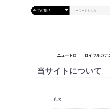
ニュートロ
ロイヤルカナ
犬製品
猫製品
犬用
猫用
ブ
カ
サ
ラ
機
ブ
カ
ラ
機
当サイトについて
齢
齢
店名