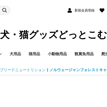
新規会員登録
犬・猫グッズどっとこむ
ン
犬用品
猫用品
小動物用品
観賞魚用品
爬
ランド
テゴリー
イズ別に探す
イフステージ（年
能で選ぶ
ランド
テゴリー
イフステージ（年
能で選ぶ
ドライフード
ウェットフード
ミルク
おやつ
サプリメント
トイレ用品
ペットシーツ
オムツ
サークル・ゲート
ケア・お手入れ用品
しつけ
消臭・除菌
ブリードヘルスニュー
ブリードヘルスニュー
サイズヘルスニュート
ケーナインケアニュー
ケーナインヘルスニュ
ライフステージ（年
フィーラインブリード
フィーラインケアニュ
フィーラインヘルスニ
フィーラインヘルスニ
フィーラインケアニュ
ドライフード
ウェットフード
おやつ
ミルク
サプリメント
トイレ用品
猫砂
おもちゃ
ケア・お手入れ用品
しつけ
消臭・除菌
ナチュラルチョイス
シュプレモ
ワイルドレシピ
グリニーズ
ドライフード
ウェットフード
おやつ
超小型4kg以下
小型犬4~10kg
中型犬10~25kg
大型犬25kg以上
子犬 生後8か月まで
成犬 生後9か月から6
シニア犬 7歳以上
エイジングケアをした
歯の健康を保ちたい
穀物フリーでおなかに
食事の好き嫌いが激し
食物アレルギーが気に
肥満傾向なので減量し
避妊・去勢した愛犬に
ナチュラルチョイス
ワイルドレシピ
デイリーディッシュ
グリニーズ
ドライフード
ウェットフード
おやつ
子猫用
成猫用
シニア猫用
エイジングケアをした
穀物フリーでお腹にや
歯の健康を保ちたい
食事の好き嫌いが激し
尿路の健康を配慮した
肥満傾向なので減量し
避妊・去勢した愛猫に
皮膚・被毛ケア
毛玉をよく吐く
フード
用品
セレクトバランス
プロフェッショナルバ
子犬用
成犬用
シニア犬用
成犬用
シャンプー・リンス
チワワ
ダックスフンド
プードル
柴犬
ミニチュアシュナウ
ヨークシャーテリア
シーズー
ポメラニアン
キャバリアキングチ
マルチーズ
パグ
フレンチブルドッグ
ジャーマンシェパー
ゴールデンレトリバ
ラブラドールレトリ
チワワ
ダックスフンド
プードル
超小型犬 4㎏以下
小型犬 1～10kg
中型犬 11～25kg
大型犬 26kg以上
食事にこだわりがあ
適正体重の維持が難
皮膚が敏感な犬用
肥満気味の犬用
胃腸が敏感な犬用
歯垢・歯石が気にな
健康な尿を維持した
授乳期&離乳期
小型犬
子犬
成犬
シニア犬
アメリカンショート
ノルウェージャンフ
ブリティッシュショ
ラグドール
ペルシャ・チンチラ
メインクーン
シャム
毛玉が気になる成猫
肥満気味の成猫用
健康で美しい皮膚・
歯垢・歯石が気にな
健康な尿を維持した
健康なおなか・便を
おねだりの多い成猫
授乳期&離乳期
成長期
成猫期
室内で生活する猫用
食が細くやせ気味の
食事にこだわりがあ
適度に運動をする成
避妊・去勢している
高齢期
老齢期
授乳期&離乳期
成長期
成猫期
中高齢期
高齢期
フード
用品
セレクトバランス
Catit
ウェルネス
リブクリア
小動物
鳥の主
小動物
小動物
小動物
小動物
小鳥用
小鳥用
フ
用
ブリードニュートリション
|
ノルウェージャンフォレストキャ
）
）
トリション
トリションウェット
リション
トリション
ートリションウェット
齢）
ニュートリション
ートリション
ュートリション
ュートリションウェッ
ートリションウェット
歳まで
い
やさしい
い
なる
たい
配慮したい
い
さしい
い
い
たい
配慮したい
ランス
ー
ールズ
ー
犬用
く食用旺盛、避妊・
犬用
犬用
アー
レストキャット
トヘアー
ヒマラヤン
毛を保ちたい成猫用
成猫用
成猫用
持したい
猫用
成猫用
用
用
ス
ト
勢で太りやすい犬用