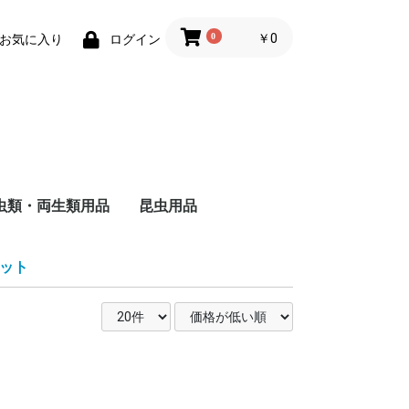
0
￥0
お気に入り
ログイン
虫類・両生類用品
昆虫用品
ザ
ャ
ド
ー
バ
る
し
る
い
ヘ
ォ
ー
・
用
被
る
い
維
用
成
る
猫
猫
の主食
食
のおやつ
用トイレ砂
用床材・巣材
用ケージ・ケー
小物類
巣・ハウス
ード
品
子犬用
成犬用
シニア犬用
フィルター・ろか材
フード
用品
ット
去