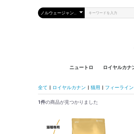
ニュートロ
ロイヤルカナ
犬製品
猫製品
犬用
猫用
ブ
カ
サ
ラ
機
ブ
カ
ラ
機
全て
|
ロイヤルカナン
|
猫用
|
フィーライン
齢
齢
1件
の商品が見つかりました