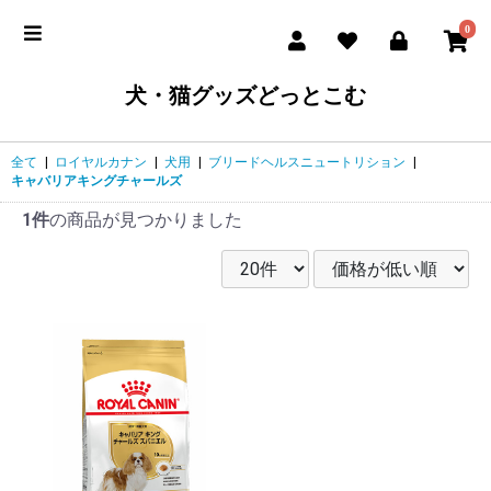
0
犬・猫グッズどっとこむ
全て
|
ロイヤルカナン
|
犬用
|
ブリードヘルスニュートリション
|
キャバリアキングチャールズ
1件
の商品が見つかりました