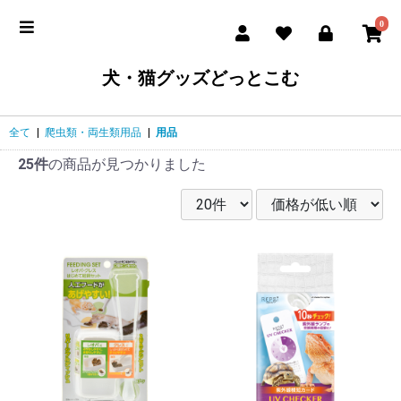
0
犬・猫グッズどっとこむ
全て
|
爬虫類・両生類用品
|
用品
25件
の商品が見つかりました