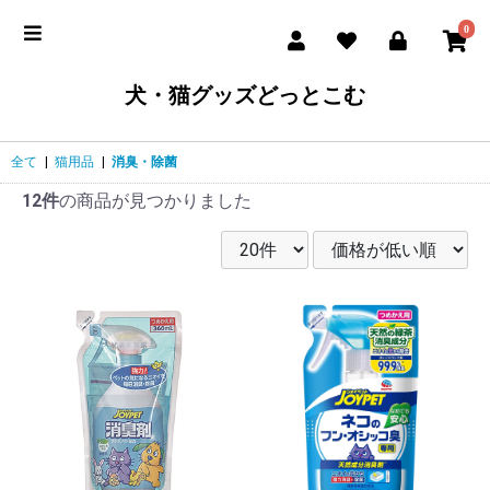
0
犬・猫グッズどっとこむ
全て
|
猫用品
|
消臭・除菌
12件
の商品が見つかりました