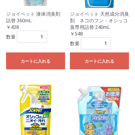
ジョイペット 液体消臭剤
ジョイペット 天然成分消臭
詰替 360mL
剤 ネコのフン・オシッコ
￥438
臭専用詰替 240mL
￥548
数量
数量
カートに入れる
カートに入れる