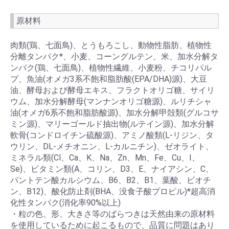
原材料
肉類(鶏、七面鳥)、とうもろこし、動物性脂肪、植物性
分離タンパク*、小麦、コーングルテン、米、加水分解タ
ンパク(鶏、七面鳥)、植物性繊維、小麦粉、チコリパル
プ、魚油(オメガ3系不飽和脂肪酸(EPA/DHA)源)、大豆
油、酵母および酵母エキス、フラクトオリゴ糖、サイリ
ウム、加水分解酵母(マンナンオリゴ糖源)、ルリチシャ
油(オメガ6系不飽和脂肪酸源)、加水分解甲殻類(グルコサ
ミン源)、マリーゴールド抽出物(ルテイン源)、加水分解
軟骨(コンドロイチン硫酸源)、アミノ酸類(L-リジン、タ
ウリン、DL-メチオニン、L-カルニチン)、ゼオライト、
ミネラル類(Cl、Ca、K、Na、Zn、Mn、Fe、Cu、I、
Se)、ビタミン類(A、コリン、D3、E、ナイアシン、C、
パントテン酸カルシウム、B6、B2、B1、葉酸、ビオチ
ン、B12)、酸化防止剤(BHA、没食子酸プロピル)*超高消
化性タンパク(消化率90%以上)
・粒の色、形、大きさ等のばらつきは天然由来の原材料
を使用しているために起こるもので、品質に問題はあり