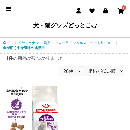
0
犬・猫グッズどっとこむ
全て
|
ロイヤルカナン
|
猫用
|
フィーラインヘルスニュートリション
|
食が細くやせ気味の成猫用
1件
の商品が見つかりました