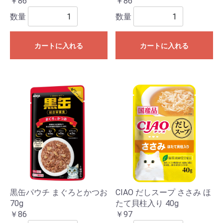
￥86
￥86
数量
数量
カートに入れる
カートに入れる
黒缶パウチ まぐろとかつお
CIAO だしスープ ささみ ほ
70g
たて貝柱入り 40g
￥86
￥97