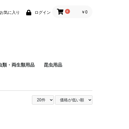
0
￥0
お気に入り
ログイン
虫類・両生類用品
昆虫用品
ザ
ャ
ド
ー
バ
る
し
る
い
ヘ
ォ
ー
・
用
被
る
い
維
用
成
る
猫
猫
の主食
食
のおやつ
用トイレ砂
用床材・巣材
用ケージ・ケー
小物類
巣・ハウス
ード
品
子犬用
成犬用
シニア犬用
フィルター・ろか材
フード
用品
去