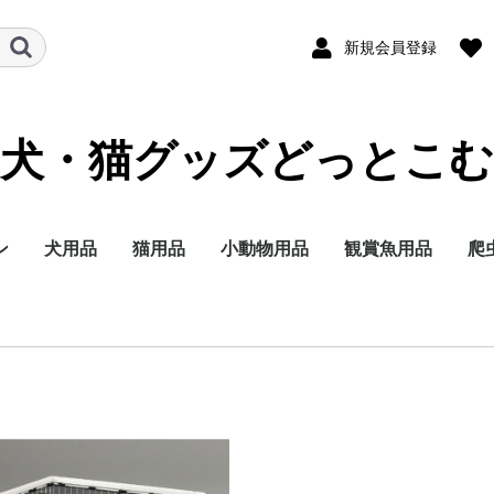
新規会員登録
犬・猫グッズどっとこむ
ン
犬用品
猫用品
小動物用品
観賞魚用品
爬
ランド
テゴリー
イズ別に探す
イフステージ（年
能で選ぶ
ランド
テゴリー
イフステージ（年
能で選ぶ
ドライフード
ウェットフード
ミルク
おやつ
サプリメント
トイレ用品
ペットシーツ
オムツ
サークル・ゲート
ケア・お手入れ用品
しつけ
消臭・除菌
ブリードヘルスニュー
ブリードヘルスニュー
サイズヘルスニュート
ケーナインケアニュー
ケーナインヘルスニュ
ライフステージ（年
フィーラインブリード
フィーラインケアニュ
フィーラインヘルスニ
フィーラインヘルスニ
フィーラインケアニュ
ドライフード
ウェットフード
おやつ
ミルク
サプリメント
トイレ用品
猫砂
おもちゃ
ケア・お手入れ用品
しつけ
消臭・除菌
ナチュラルチョイス
シュプレモ
ワイルドレシピ
グリニーズ
ドライフード
ウェットフード
おやつ
超小型4kg以下
小型犬4~10kg
中型犬10~25kg
大型犬25kg以上
子犬 生後8か月まで
成犬 生後9か月から6
シニア犬 7歳以上
エイジングケアをした
歯の健康を保ちたい
穀物フリーでおなかに
食事の好き嫌いが激し
食物アレルギーが気に
肥満傾向なので減量し
避妊・去勢した愛犬に
ナチュラルチョイス
ワイルドレシピ
デイリーディッシュ
グリニーズ
ドライフード
ウェットフード
おやつ
子猫用
成猫用
シニア猫用
エイジングケアをした
穀物フリーでお腹にや
歯の健康を保ちたい
食事の好き嫌いが激し
尿路の健康を配慮した
肥満傾向なので減量し
避妊・去勢した愛猫に
皮膚・被毛ケア
毛玉をよく吐く
フード
用品
セレクトバランス
プロフェッショナルバ
子犬用
成犬用
シニア犬用
成犬用
シャンプー・リンス
チワワ
ダックスフンド
プードル
柴犬
ミニチュアシュナウ
ヨークシャーテリア
シーズー
ポメラニアン
キャバリアキングチ
マルチーズ
パグ
フレンチブルドッグ
ジャーマンシェパー
ゴールデンレトリバ
ラブラドールレトリ
チワワ
ダックスフンド
プードル
超小型犬 4㎏以下
小型犬 1～10kg
中型犬 11～25kg
大型犬 26kg以上
食事にこだわりがあ
適正体重の維持が難
皮膚が敏感な犬用
肥満気味の犬用
胃腸が敏感な犬用
歯垢・歯石が気にな
健康な尿を維持した
授乳期&離乳期
小型犬
子犬
成犬
シニア犬
アメリカンショート
ノルウェージャンフ
ブリティッシュショ
ラグドール
ペルシャ・チンチラ
メインクーン
シャム
毛玉が気になる成猫
肥満気味の成猫用
健康で美しい皮膚・
歯垢・歯石が気にな
健康な尿を維持した
健康なおなか・便を
おねだりの多い成猫
授乳期&離乳期
成長期
成猫期
室内で生活する猫用
食が細くやせ気味の
食事にこだわりがあ
適度に運動をする成
避妊・去勢している
高齢期
老齢期
授乳期&離乳期
成長期
成猫期
中高齢期
高齢期
フード
用品
セレクトバランス
Catit
ウェルネス
リブクリア
小動物
鳥の主
小動物
小動物
小動物
小動物
小鳥用
小鳥用
フ
用
）
）
トリション
トリションウェット
リション
トリション
ートリションウェット
齢）
ニュートリション
ートリション
ュートリション
ュートリションウェッ
ートリションウェット
歳まで
い
やさしい
い
なる
たい
配慮したい
い
さしい
い
い
たい
配慮したい
ランス
ー
ールズ
ー
犬用
く食用旺盛、避妊・
犬用
犬用
アー
レストキャット
トヘアー
ヒマラヤン
毛を保ちたい成猫用
成猫用
成猫用
持したい
猫用
成猫用
用
用
ス
ト
勢で太りやすい犬用