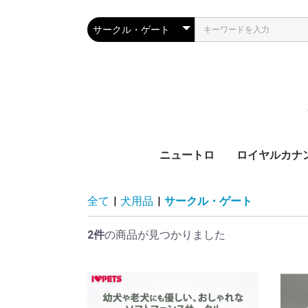
ニュートロ
ロイヤルカナ
犬製品
猫製品
犬用
猫用
ブ
カ
サ
ラ
機
ブ
カ
ラ
機
全て
|
犬用品
|
サークル・ゲート
齢
齢
2件
の商品が見つかりました