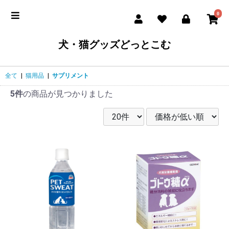
0
犬・猫グッズどっとこむ
全て
|
猫用品
|
サプリメント
5件
の商品が見つかりました