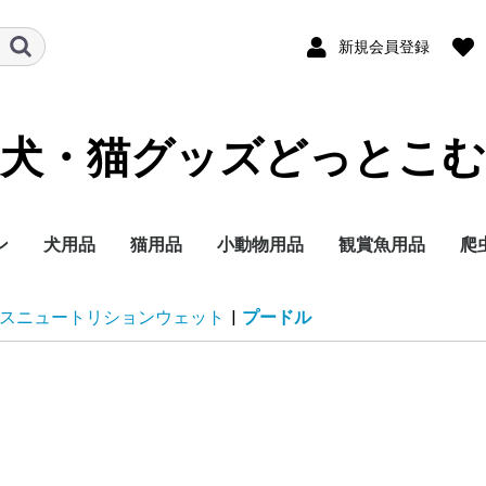
新規会員登録
犬・猫グッズどっとこむ
ン
犬用品
猫用品
小動物用品
観賞魚用品
爬
ランド
テゴリー
イズ別に探す
イフステージ（年
能で選ぶ
ランド
テゴリー
イフステージ（年
能で選ぶ
ドライフード
ウェットフード
ミルク
おやつ
サプリメント
トイレ用品
ペットシーツ
オムツ
サークル・ゲート
ケア・お手入れ用品
しつけ
消臭・除菌
ブリードヘルスニュー
ブリードヘルスニュー
サイズヘルスニュート
ケーナインケアニュー
ケーナインヘルスニュ
ライフステージ（年
フィーラインブリード
フィーラインケアニュ
フィーラインヘルスニ
フィーラインヘルスニ
フィーラインケアニュ
ドライフード
ウェットフード
おやつ
ミルク
サプリメント
トイレ用品
猫砂
おもちゃ
ケア・お手入れ用品
しつけ
消臭・除菌
ナチュラルチョイス
シュプレモ
ワイルドレシピ
グリニーズ
ドライフード
ウェットフード
おやつ
超小型4kg以下
小型犬4~10kg
中型犬10~25kg
大型犬25kg以上
子犬 生後8か月まで
成犬 生後9か月から6
シニア犬 7歳以上
エイジングケアをした
歯の健康を保ちたい
穀物フリーでおなかに
食事の好き嫌いが激し
食物アレルギーが気に
肥満傾向なので減量し
避妊・去勢した愛犬に
ナチュラルチョイス
ワイルドレシピ
デイリーディッシュ
グリニーズ
ドライフード
ウェットフード
おやつ
子猫用
成猫用
シニア猫用
エイジングケアをした
穀物フリーでお腹にや
歯の健康を保ちたい
食事の好き嫌いが激し
尿路の健康を配慮した
肥満傾向なので減量し
避妊・去勢した愛猫に
皮膚・被毛ケア
毛玉をよく吐く
フード
用品
セレクトバランス
プロフェッショナルバ
子犬用
成犬用
シニア犬用
成犬用
シャンプー・リンス
チワワ
ダックスフンド
プードル
柴犬
ミニチュアシュナウ
ヨークシャーテリア
シーズー
ポメラニアン
キャバリアキングチ
マルチーズ
パグ
フレンチブルドッグ
ジャーマンシェパー
ゴールデンレトリバ
ラブラドールレトリ
チワワ
ダックスフンド
プードル
超小型犬 4㎏以下
小型犬 1～10kg
中型犬 11～25kg
大型犬 26kg以上
食事にこだわりがあ
適正体重の維持が難
皮膚が敏感な犬用
肥満気味の犬用
胃腸が敏感な犬用
歯垢・歯石が気にな
健康な尿を維持した
授乳期&離乳期
小型犬
子犬
成犬
シニア犬
アメリカンショート
ノルウェージャンフ
ブリティッシュショ
ラグドール
ペルシャ・チンチラ
メインクーン
シャム
毛玉が気になる成猫
肥満気味の成猫用
健康で美しい皮膚・
歯垢・歯石が気にな
健康な尿を維持した
健康なおなか・便を
おねだりの多い成猫
授乳期&離乳期
成長期
成猫期
室内で生活する猫用
食が細くやせ気味の
食事にこだわりがあ
適度に運動をする成
避妊・去勢している
高齢期
老齢期
授乳期&離乳期
成長期
成猫期
中高齢期
高齢期
フード
用品
セレクトバランス
Catit
ウェルネス
リブクリア
小動物
鳥の主
小動物
小動物
小動物
小動物
小鳥用
小鳥用
フ
用
スニュートリションウェット
|
プードル
）
）
トリション
トリションウェット
リション
トリション
ートリションウェット
齢）
ニュートリション
ートリション
ュートリション
ュートリションウェッ
ートリションウェット
歳まで
い
やさしい
い
なる
たい
配慮したい
い
さしい
い
い
たい
配慮したい
ランス
ー
ールズ
ー
犬用
く食用旺盛、避妊・
犬用
犬用
アー
レストキャット
トヘアー
ヒマラヤン
毛を保ちたい成猫用
成猫用
成猫用
持したい
猫用
成猫用
用
用
ス
ト
勢で太りやすい犬用