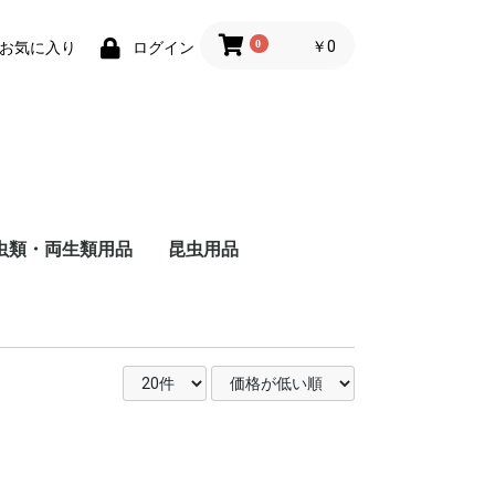
0
￥0
お気に入り
ログイン
虫類・両生類用品
昆虫用品
ザ
ャ
ド
ー
バ
る
し
る
い
ヘ
ォ
ー
・
用
被
る
い
維
用
成
る
猫
猫
の主食
食
のおやつ
用トイレ砂
用床材・巣材
用ケージ・ケー
小物類
巣・ハウス
ード
品
子犬用
成犬用
シニア犬用
フィルター・ろか材
フード
用品
去