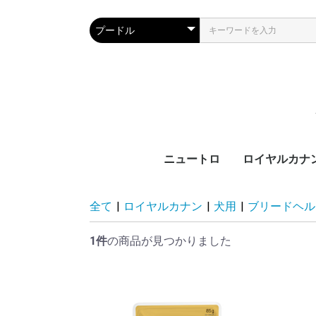
ニュートロ
ロイヤルカナ
犬製品
猫製品
犬用
猫用
ブ
カ
サ
ラ
機
ブ
カ
ラ
機
全て
|
ロイヤルカナン
|
犬用
|
ブリードヘル
齢
齢
1件
の商品が見つかりました