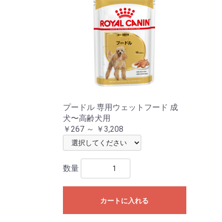
プードル 専用ウェットフード 成
犬〜高齢犬用
￥267 ～ ￥3,208
数量
カートに入れる