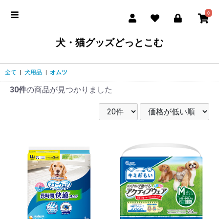
0
犬・猫グッズどっとこむ
全て
|
犬用品
|
オムツ
30件
の商品が見つかりました