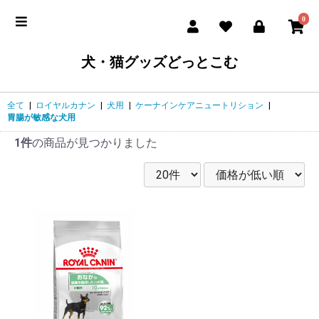
0
犬・猫グッズどっとこむ
全て
|
ロイヤルカナン
|
犬用
|
ケーナインケアニュートリション
|
胃腸が敏感な犬用
1件
の商品が見つかりました