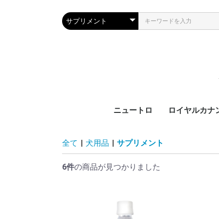
ニュートロ
ロイヤルカナ
犬製品
猫製品
犬用
猫用
ブ
カ
サ
ラ
機
ブ
カ
ラ
機
全て
|
犬用品
|
サプリメント
齢
齢
6件
の商品が見つかりました