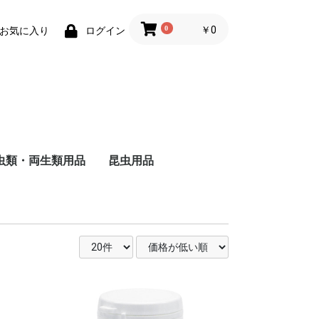
0
￥0
お気に入り
ログイン
虫類・両生類用品
昆虫用品
ザ
ャ
ド
ー
バ
る
し
る
い
ヘ
ォ
ー
・
用
被
る
い
維
用
成
る
猫
猫
の主食
食
のおやつ
用トイレ砂
用床材・巣材
用ケージ・ケー
小物類
巣・ハウス
ード
品
子犬用
成犬用
シニア犬用
フィルター・ろか材
フード
用品
去