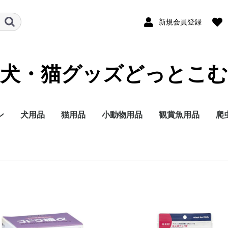
新規会員登録
犬・猫グッズどっとこむ
ン
犬用品
猫用品
小動物用品
観賞魚用品
爬
ランド
テゴリー
イズ別に探す
イフステージ（年
能で選ぶ
ランド
テゴリー
イフステージ（年
能で選ぶ
ドライフード
ウェットフード
ミルク
おやつ
サプリメント
トイレ用品
ペットシーツ
オムツ
サークル・ゲート
ケア・お手入れ用品
しつけ
消臭・除菌
ブリードヘルスニュー
ブリードヘルスニュー
サイズヘルスニュート
ケーナインケアニュー
ケーナインヘルスニュ
ライフステージ（年
フィーラインブリード
フィーラインケアニュ
フィーラインヘルスニ
フィーラインヘルスニ
フィーラインケアニュ
ドライフード
ウェットフード
おやつ
ミルク
サプリメント
トイレ用品
猫砂
おもちゃ
ケア・お手入れ用品
しつけ
消臭・除菌
ナチュラルチョイス
シュプレモ
ワイルドレシピ
グリニーズ
ドライフード
ウェットフード
おやつ
超小型4kg以下
小型犬4~10kg
中型犬10~25kg
大型犬25kg以上
子犬 生後8か月まで
成犬 生後9か月から6
シニア犬 7歳以上
エイジングケアをした
歯の健康を保ちたい
穀物フリーでおなかに
食事の好き嫌いが激し
食物アレルギーが気に
肥満傾向なので減量し
避妊・去勢した愛犬に
ナチュラルチョイス
ワイルドレシピ
デイリーディッシュ
グリニーズ
ドライフード
ウェットフード
おやつ
子猫用
成猫用
シニア猫用
エイジングケアをした
穀物フリーでお腹にや
歯の健康を保ちたい
食事の好き嫌いが激し
尿路の健康を配慮した
肥満傾向なので減量し
避妊・去勢した愛猫に
皮膚・被毛ケア
毛玉をよく吐く
フード
用品
セレクトバランス
プロフェッショナルバ
子犬用
成犬用
シニア犬用
成犬用
シャンプー・リンス
チワワ
ダックスフンド
プードル
柴犬
ミニチュアシュナウ
ヨークシャーテリア
シーズー
ポメラニアン
キャバリアキングチ
マルチーズ
パグ
フレンチブルドッグ
ジャーマンシェパー
ゴールデンレトリバ
ラブラドールレトリ
チワワ
ダックスフンド
プードル
超小型犬 4㎏以下
小型犬 1～10kg
中型犬 11～25kg
大型犬 26kg以上
食事にこだわりがあ
適正体重の維持が難
皮膚が敏感な犬用
肥満気味の犬用
胃腸が敏感な犬用
歯垢・歯石が気にな
健康な尿を維持した
授乳期&離乳期
小型犬
子犬
成犬
シニア犬
アメリカンショート
ノルウェージャンフ
ブリティッシュショ
ラグドール
ペルシャ・チンチラ
メインクーン
シャム
毛玉が気になる成猫
肥満気味の成猫用
健康で美しい皮膚・
歯垢・歯石が気にな
健康な尿を維持した
健康なおなか・便を
おねだりの多い成猫
授乳期&離乳期
成長期
成猫期
室内で生活する猫用
食が細くやせ気味の
食事にこだわりがあ
適度に運動をする成
避妊・去勢している
高齢期
老齢期
授乳期&離乳期
成長期
成猫期
中高齢期
高齢期
フード
用品
セレクトバランス
Catit
ウェルネス
リブクリア
小動物
鳥の主
小動物
小動物
小動物
小動物
小鳥用
小鳥用
フ
用
）
）
トリション
トリションウェット
リション
トリション
ートリションウェット
齢）
ニュートリション
ートリション
ュートリション
ュートリションウェッ
ートリションウェット
歳まで
い
やさしい
い
なる
たい
配慮したい
い
さしい
い
い
たい
配慮したい
ランス
ー
ールズ
ー
犬用
く食用旺盛、避妊・
犬用
犬用
アー
レストキャット
トヘアー
ヒマラヤン
毛を保ちたい成猫用
成猫用
成猫用
持したい
猫用
成猫用
用
用
ス
ト
勢で太りやすい犬用