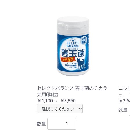
セレクトバランス 善玉菌のチカラ
ニッ
犬用(顆粒)
っ。 
￥1,100 ～ ￥3,850
￥2,6
数量
数量