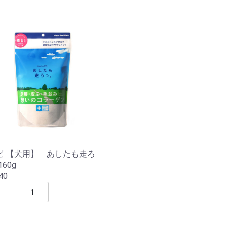
ピ 【犬用】 あしたも走ろ
160g
40