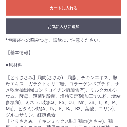
カートに入れる
お気に入りに追加
*包装袋への噛みつき、誤飲にご注意ください。
【基本情報】
■原材料
【とりささみ】鶏肉(ささみ)、鶏脂、チキンエキス、酵
母エキス、ガラクトオリゴ糖、コラーゲンペプチド、サ
メ軟骨抽出物(コンドロイチン硫酸含有)、ミルクカルシ
ウム、酵母、殺菌乳酸菌、増粘安定剤(加工でん粉、増粘
多糖類)、ミネラル類(Ca、Fe、Cu、Mn、Zn、I、K、P、
Mg)、ビタミン類(A、D₃、E、B₁、B2、葉酸、コリン)、
グルコサミン、紅麹色素
【とりささみ チキンミックス味】鶏肉(ささみ)、鶏