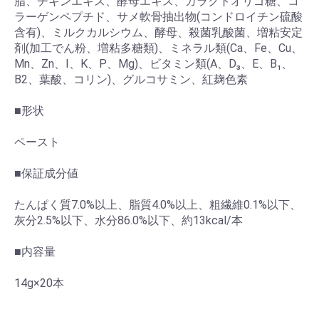
脂、チキンエキス、酵母エキス、ガラクトオリゴ糖、コ
ラーゲンペプチド、サメ軟骨抽出物(コンドロイチン硫酸
含有)、ミルクカルシウム、酵母、殺菌乳酸菌、増粘安定
剤(加工でん粉、増粘多糖類)、ミネラル類(Ca、Fe、Cu、
Mn、Zn、I、K、P、Mg)、ビタミン類(A、D₃、E、B₁、
B2、葉酸、コリン)、グルコサミン、紅麹色素
■形状
ペースト
■保証成分値
たんぱく質7.0%以上、脂質4.0%以上、粗繊維0.1%以下、
灰分2.5%以下、水分86.0%以下、約13kcal/本
■内容量
14g×20本