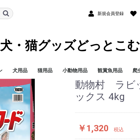
新規会員登録
犬・猫グッズどっとこむ
ン
犬用品
猫用品
小動物用品
観賞魚用品
爬
動物村 ラビ
ランド
テゴリー
イズ別に探す
イフステージ（年
能で選ぶ
ランド
テゴリー
イフステージ（年
能で選ぶ
ドライフード
ウェットフード
ミルク
おやつ
サプリメント
トイレ用品
ペットシーツ
オムツ
サークル・ゲート
ケア・お手入れ用品
しつけ
消臭・除菌
ブリードヘルスニュー
ブリードヘルスニュー
サイズヘルスニュート
ケーナインケアニュー
ケーナインヘルスニュ
ライフステージ（年
フィーラインブリード
フィーラインケアニュ
フィーラインヘルスニ
フィーラインヘルスニ
フィーラインケアニュ
ドライフード
ウェットフード
おやつ
ミルク
サプリメント
トイレ用品
猫砂
おもちゃ
ケア・お手入れ用品
しつけ
消臭・除菌
ナチュラルチョイス
シュプレモ
ワイルドレシピ
グリニーズ
ドライフード
ウェットフード
おやつ
超小型4kg以下
小型犬4~10kg
中型犬10~25kg
大型犬25kg以上
子犬 生後8か月まで
成犬 生後9か月から6
シニア犬 7歳以上
エイジングケアをした
歯の健康を保ちたい
穀物フリーでおなかに
食事の好き嫌いが激し
食物アレルギーが気に
肥満傾向なので減量し
避妊・去勢した愛犬に
ナチュラルチョイス
ワイルドレシピ
デイリーディッシュ
グリニーズ
ドライフード
ウェットフード
おやつ
子猫用
成猫用
シニア猫用
エイジングケアをした
穀物フリーでお腹にや
歯の健康を保ちたい
食事の好き嫌いが激し
尿路の健康を配慮した
肥満傾向なので減量し
避妊・去勢した愛猫に
皮膚・被毛ケア
毛玉をよく吐く
フード
用品
セレクトバランス
プロフェッショナルバ
子犬用
成犬用
シニア犬用
成犬用
シャンプー・リンス
チワワ
ダックスフンド
プードル
柴犬
ミニチュアシュナウ
ヨークシャーテリア
シーズー
ポメラニアン
キャバリアキングチ
マルチーズ
パグ
フレンチブルドッグ
ジャーマンシェパー
ゴールデンレトリバ
ラブラドールレトリ
チワワ
ダックスフンド
プードル
超小型犬 4㎏以下
小型犬 1～10kg
中型犬 11～25kg
大型犬 26kg以上
食事にこだわりがあ
適正体重の維持が難
皮膚が敏感な犬用
肥満気味の犬用
胃腸が敏感な犬用
歯垢・歯石が気にな
健康な尿を維持した
授乳期&離乳期
小型犬
子犬
成犬
シニア犬
アメリカンショート
ノルウェージャンフ
ブリティッシュショ
ラグドール
ペルシャ・チンチラ
メインクーン
シャム
毛玉が気になる成猫
肥満気味の成猫用
健康で美しい皮膚・
歯垢・歯石が気にな
健康な尿を維持した
健康なおなか・便を
おねだりの多い成猫
授乳期&離乳期
成長期
成猫期
室内で生活する猫用
食が細くやせ気味の
食事にこだわりがあ
適度に運動をする成
避妊・去勢している
高齢期
老齢期
授乳期&離乳期
成長期
成猫期
中高齢期
高齢期
フード
用品
セレクトバランス
Catit
ウェルネス
リブクリア
小動物
鳥の主
小動物
小動物
小動物
小動物
小鳥用
小鳥用
フ
用
）
）
トリション
トリションウェット
リション
トリション
ートリションウェット
齢）
ニュートリション
ートリション
ュートリション
ュートリションウェッ
ートリションウェット
歳まで
い
やさしい
い
なる
たい
配慮したい
い
さしい
い
い
たい
配慮したい
ランス
ー
ールズ
ー
犬用
く食用旺盛、避妊・
犬用
犬用
アー
レストキャット
トヘアー
ヒマラヤン
毛を保ちたい成猫用
成猫用
成猫用
持したい
猫用
成猫用
用
用
ス
ックス 4kg
ト
勢で太りやすい犬用
￥1,320
税込