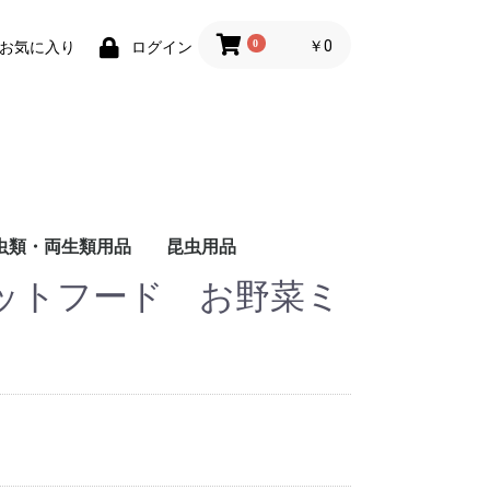
0
￥0
お気に入り
ログイン
虫類・両生類用品
昆虫用品
ットフード お野菜ミ
ザ
ャ
ド
ー
バ
る
し
る
い
ヘ
ォ
ー
・
用
被
る
い
維
用
成
る
猫
猫
の主食
食
のおやつ
用トイレ砂
用床材・巣材
用ケージ・ケー
小物類
巣・ハウス
ード
品
子犬用
成犬用
シニア犬用
フィルター・ろか材
フード
用品
去