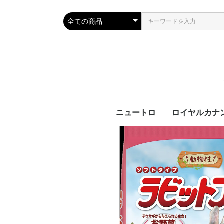
ニュートロ
ロイヤルカナ
犬製品
猫製品
犬用
猫用
ブ
カ
サ
ラ
機
ブ
カ
ラ
機
齢
齢