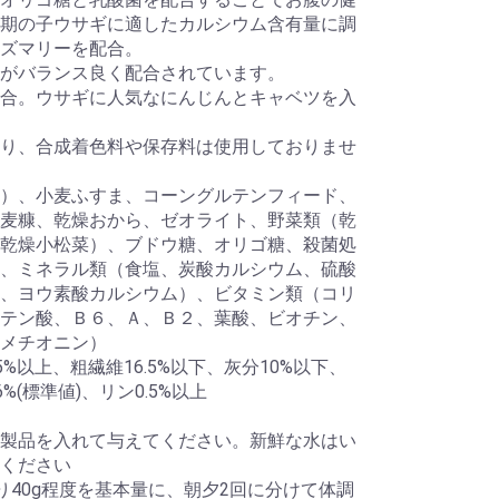
期の子ウサギに適したカルシウム含有量に調
ズマリーを配合。
がバランス良く配合されています。
合。ウサギに人気なにんじんとキャベツを入
り、合成着色料や保存料は使用しておりませ
）、小麦ふすま、コーングルテンフィード、
麦糠、乾燥おから、ゼオライト、野菜類（乾
乾燥小松菜）、ブドウ糖、オリゴ糖、殺菌処
、ミネラル類（食塩、炭酸カルシウム、硫酸
、ヨウ素酸カルシウム）、ビタミン類（コリ
テン酸、Ｂ６、Ａ、Ｂ２、葉酸、ビオチン、
メチオニン）
5%以上、粗繊維16.5%以下、灰分10%以下、
%(標準値)、リン0.5%以上
製品を入れて与えてください。新鮮な水はい
ください
り40g程度を基本量に、朝夕2回に分けて体調