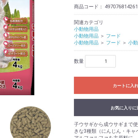
商品コード：
497076814261
関連カテゴリ
小動物用品
小動物用品
＞
フード
小動物用品
＞
フード
＞
小動
数量
カートに入
お気に入りに
子ウサギから成ウサギまで使
きな3種類（にんじん・キャ
アルファルファを主原料に、