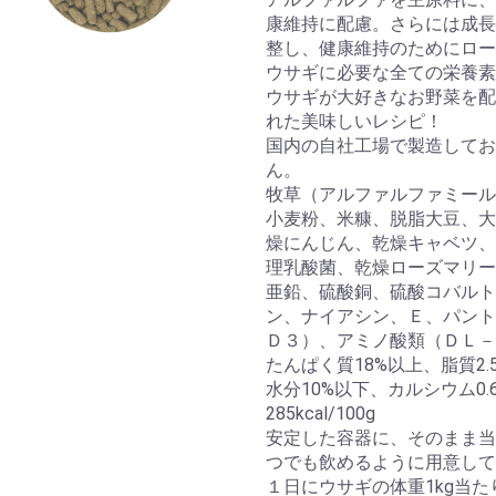
康維持に配慮。さらには成長
整し、健康維持のためにロー
ウサギに必要な全ての栄養素
ウサギが大好きなお野菜を配
れた美味しいレシピ！
国内の自社工場で製造してお
ん。
牧草（アルファルファミール
小麦粉、米糠、脱脂大豆、大
燥にんじん、乾燥キャベツ、
理乳酸菌、乾燥ローズマリー
亜鉛、硫酸銅、硫酸コバルト
ン、ナイアシン、Ｅ、パント
Ｄ３）、アミノ酸類（ＤＬ－
たんぱく質18%以上、脂質2.
水分10%以下、カルシウム0.6
285kcal/100g
安定した容器に、そのまま当
つでも飲めるように用意して
１日にウサギの体重1kg当た