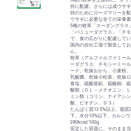
持に配慮。さらには成ウサギ
持のためにローズマリーを配
ウサギに必要な全ての栄養素
5種の牧草「スーダングラス
「バミューダグラス」「チモ
で、食の広がりに配慮してい
国内の自社工場で製造してお
ん。
牧草（アルファルファミール
ーダグラス、チモシーミール
ード、乾燥おから、小麦粉、
乳酸菌、乾燥小松菜、乾燥ロ
食塩、硫酸亜鉛、硫酸銅、硫
酸類（ＤＬ－メチオニン、Ｌ
ミン類（コリン、ナイアシン
酸、ビオチン、Ｄ３）
たんぱく質13.5%以上、脂質2
下、水分10%以下、カルシウム0
280kcal/100g
安定した容器に、そのまま当