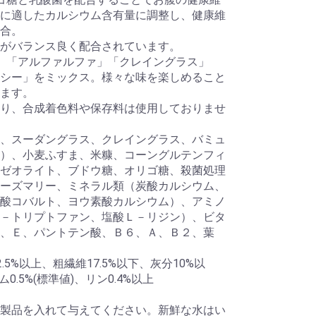
に適したカルシウム含有量に調整し、健康維
合。
がバランス良く配合されています。
」「アルファルファ」「クレイングラス」
シー」をミックス。様々な味を楽しめること
ます。
り、合成着色料や保存料は使用しておりませ
、スーダングラス、クレイングラス、バミュ
）、小麦ふすま、米糠、コーングルテンフィ
ゼオライト、ブドウ糖、オリゴ糖、殺菌処理
ーズマリー、ミネラル類（炭酸カルシウム、
酸コバルト、ヨウ素酸カルシウム）、アミノ
－トリプトファン、塩酸Ｌ－リジン）、ビタ
、Ｅ、パントテン酸、Ｂ６、Ａ、Ｂ２、葉
.5%以上、粗繊維17.5%以下、灰分10%以
.5%(標準値)、リン0.4%以上
製品を入れて与えてください。新鮮な水はい