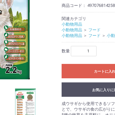
商品コード：
497076814258
関連カテゴリ
小動物用品
小動物用品
＞
フード
小動物用品
＞
フード
＞
小動
数量
カートに入
お気に入りに
成ウサギから使用できるソフ
とで、ウサギの食の広がりに
5種の牧草を主原料に、オリ