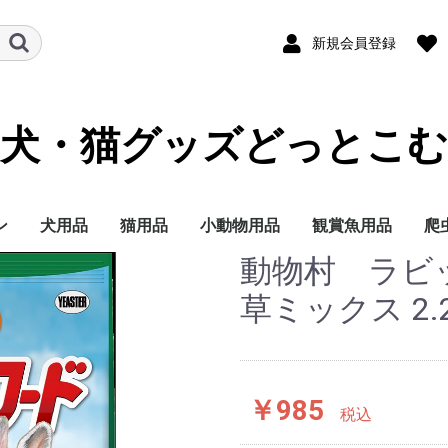
新規会員登録
犬・猫グッズどっとこむ
ン
犬用品
猫用品
小動物用品
観賞魚用品
爬
動物村 ラビ
ランド
テゴリー
イズ別に探す
イフステージ（年
能で選ぶ
ランド
テゴリー
イフステージ（年
能で選ぶ
ドライフード
ウェットフード
ミルク
おやつ
サプリメント
トイレ用品
ペットシーツ
オムツ
サークル・ゲート
ケア・お手入れ用品
しつけ
消臭・除菌
ブリードヘルスニュー
ブリードヘルスニュー
サイズヘルスニュート
ケーナインケアニュー
ケーナインヘルスニュ
ライフステージ（年
フィーラインブリード
フィーラインケアニュ
フィーラインヘルスニ
フィーラインヘルスニ
フィーラインケアニュ
ドライフード
ウェットフード
おやつ
ミルク
サプリメント
トイレ用品
猫砂
おもちゃ
ケア・お手入れ用品
しつけ
消臭・除菌
ナチュラルチョイス
シュプレモ
ワイルドレシピ
グリニーズ
ドライフード
ウェットフード
おやつ
超小型4kg以下
小型犬4~10kg
中型犬10~25kg
大型犬25kg以上
子犬 生後8か月まで
成犬 生後9か月から6
シニア犬 7歳以上
エイジングケアをした
歯の健康を保ちたい
穀物フリーでおなかに
食事の好き嫌いが激し
食物アレルギーが気に
肥満傾向なので減量し
避妊・去勢した愛犬に
ナチュラルチョイス
ワイルドレシピ
デイリーディッシュ
グリニーズ
ドライフード
ウェットフード
おやつ
子猫用
成猫用
シニア猫用
エイジングケアをした
穀物フリーでお腹にや
歯の健康を保ちたい
食事の好き嫌いが激し
尿路の健康を配慮した
肥満傾向なので減量し
避妊・去勢した愛猫に
皮膚・被毛ケア
毛玉をよく吐く
フード
用品
セレクトバランス
プロフェッショナルバ
子犬用
成犬用
シニア犬用
成犬用
シャンプー・リンス
チワワ
ダックスフンド
プードル
柴犬
ミニチュアシュナウ
ヨークシャーテリア
シーズー
ポメラニアン
キャバリアキングチ
マルチーズ
パグ
フレンチブルドッグ
ジャーマンシェパー
ゴールデンレトリバ
ラブラドールレトリ
チワワ
ダックスフンド
プードル
超小型犬 4㎏以下
小型犬 1～10kg
中型犬 11～25kg
大型犬 26kg以上
食事にこだわりがあ
適正体重の維持が難
皮膚が敏感な犬用
肥満気味の犬用
胃腸が敏感な犬用
歯垢・歯石が気にな
健康な尿を維持した
授乳期&離乳期
小型犬
子犬
成犬
シニア犬
アメリカンショート
ノルウェージャンフ
ブリティッシュショ
ラグドール
ペルシャ・チンチラ
メインクーン
シャム
毛玉が気になる成猫
肥満気味の成猫用
健康で美しい皮膚・
歯垢・歯石が気にな
健康な尿を維持した
健康なおなか・便を
おねだりの多い成猫
授乳期&離乳期
成長期
成猫期
室内で生活する猫用
食が細くやせ気味の
食事にこだわりがあ
適度に運動をする成
避妊・去勢している
高齢期
老齢期
授乳期&離乳期
成長期
成猫期
中高齢期
高齢期
フード
用品
セレクトバランス
Catit
ウェルネス
リブクリア
小動物
鳥の主
小動物
小動物
小動物
小動物
小鳥用
小鳥用
フ
用
）
）
トリション
トリションウェット
リション
トリション
ートリションウェット
齢）
ニュートリション
ートリション
ュートリション
ュートリションウェッ
ートリションウェット
歳まで
い
やさしい
い
なる
たい
配慮したい
い
さしい
い
い
たい
配慮したい
ランス
ー
ールズ
ー
犬用
く食用旺盛、避妊・
犬用
犬用
アー
レストキャット
トヘアー
ヒマラヤン
毛を保ちたい成猫用
成猫用
成猫用
持したい
猫用
成猫用
用
用
ス
草ミックス 2.2
ト
勢で太りやすい犬用
￥985
税込