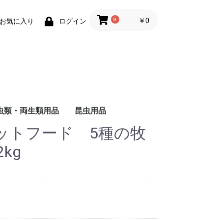
0
￥0
お気に入り
ログイン
虫類・両生類用品
昆虫用品
ットフード 5種の牧
ザ
ャ
ド
ー
バ
る
し
る
い
ヘ
ォ
ー
・
用
被
る
い
維
用
成
る
猫
猫
の主食
食
のおやつ
用トイレ砂
用床材・巣材
用ケージ・ケー
小物類
巣・ハウス
ード
品
子犬用
成犬用
シニア犬用
フィルター・ろか材
フード
用品
去
kg