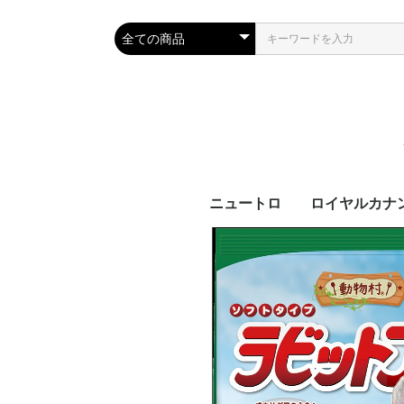
ニュートロ
ロイヤルカナ
犬製品
猫製品
犬用
猫用
ブ
カ
サ
ラ
機
ブ
カ
ラ
機
齢
齢