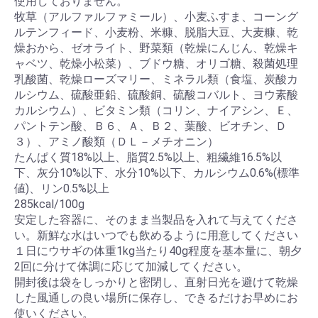
使用しておりません。
牧草（アルファルファミール）、小麦ふすま、コーング
ルテンフィード、小麦粉、米糠、脱脂大豆、大麦糠、乾
燥おから、ゼオライト、野菜類（乾燥にんじん、乾燥キ
ャベツ、乾燥小松菜）、ブドウ糖、オリゴ糖、殺菌処理
乳酸菌、乾燥ローズマリー、ミネラル類（食塩、炭酸カ
ルシウム、硫酸亜鉛、硫酸銅、硫酸コバルト、ヨウ素酸
カルシウム）、ビタミン類（コリン、ナイアシン、Ｅ、
パントテン酸、Ｂ６、Ａ、Ｂ２、葉酸、ビオチン、Ｄ
３）、アミノ酸類（ＤＬ－メチオニン）
たんぱく質18%以上、脂質2.5%以上、粗繊維16.5%以
下、灰分10%以下、水分10%以下、カルシウム0.6%(標準
値)、リン0.5%以上
285kcal/100g
安定した容器に、そのまま当製品を入れて与えてくださ
い。新鮮な水はいつでも飲めるように用意してください
１日にウサギの体重1kg当たり40g程度を基本量に、朝夕
2回に分けて体調に応じて加減してください。
開封後は袋をしっかりと密閉し、直射日光を避けて乾燥
した風通しの良い場所に保存し、できるだけお早めにお
使いください。